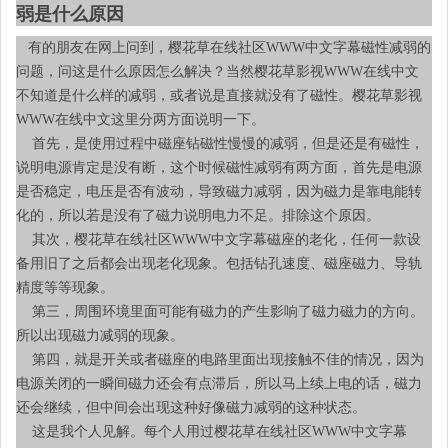
弱是什么原因
有的朋友在网上问到，樱花草在线社区WWW中文字幕磁性减弱的
问题，问这是什么原因怎么解决？当然樱花草影视WWW在线中文
不知道是什么样的减弱，或者说是直接就没有了磁性。樱花草影视
WWW在线中文这里分两方面说明一下。
首先，是使用过程中磁座钻磁性慢慢的减弱，但是还是有磁性，
说明电源肯定是没有断，这个时候磁性减弱有两方面，首先是电源
是否稳定，电压是否有波动，导致磁力减弱，因为磁力是靠电能转
化的，所以若是没有了磁力说明电力不足。排除这个原因。
其次，樱花草在线社区WWW中文字幕磁座的老化，任何一款设
备用旧了之后都会出现老化现象。包括钻孔速度、磁座磁力、导轨
精度等等现象。
第三，周围环境里面可能有磁力的产生影响了磁力磁力的方向。
所以出现磁力减弱的现象。
第四，就是开关或者磁座的电路里面出现接触不佳的情况，因为
电源关闭的一瞬间磁力还会有点滞后，所以马上续上电的话，磁力
还会继续，但中间会出现这种好像磁力减弱的这种状态。
这是我个人见解。每个人用过樱花草在线社区WWW中文字幕