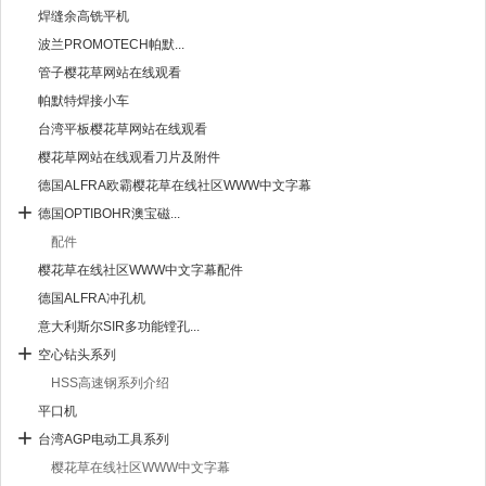
焊缝余高铣平机
波兰PROMOTECH帕默...
管子樱花草网站在线观看
帕默特焊接小车
台湾平板樱花草网站在线观看
樱花草网站在线观看刀片及附件
德国ALFRA欧霸樱花草在线社区WWW中文字幕
德国OPTIBOHR澳宝磁...
配件
樱花草在线社区WWW中文字幕配件
德国ALFRA冲孔机
意大利斯尔SIR多功能镗孔...
空心钻头系列
HSS高速钢系列介绍
平口机
台湾AGP电动工具系列
樱花草在线社区WWW中文字幕