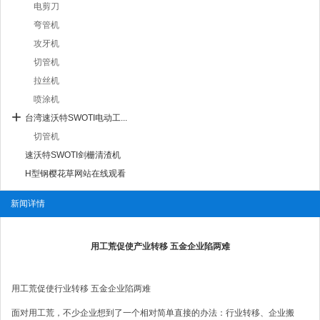
电剪刀
弯管机
攻牙机
切管机
拉丝机
喷涂机
台湾速沃特SWOTI电动工...
切管机
速沃特SWOTI剑栅清渣机
H型钢樱花草网站在线观看
新闻详情
用工荒促使产业转移 五金企业陷两难
用工荒促使行业转移 五金企业陷两难
面对用工荒，不少企业想到了一个相对简单直接的办法：行业转移、企业搬