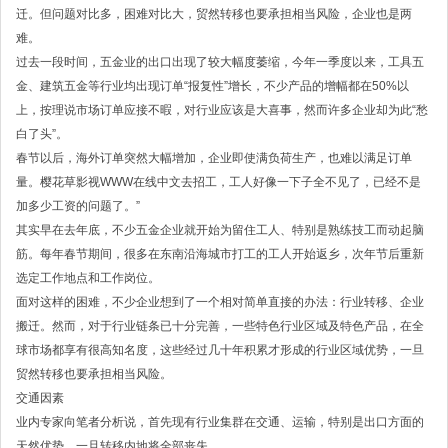
迁。但问题对比多，困难对比大，贸然转移也要承担相当风险，企业也是两
难。
过去一段时间，五金业的出口出现了较大幅度萎缩，今年一季度以来，工具五
金、建筑五金等行业均出现订单“报复性”增长，不少产品的增幅都在50%以
上，按理说市场订单应接不暇，对行业应该是大喜事，然而许多企业却为此“愁
白了头”。
春节以后，海外订单突然大幅增加，企业即使满负荷生产，也难以满足订单
量。樱花草影视WWW在线中文去招工，工人好像一下子全不见了，已经不是
加多少工资的问题了。”
其实早在去年底，不少五金企业就开始为留住工人、特别是熟练技工而动起脑
筋。每年春节期间，很多在东南沿海城市打工的工人开始返乡，次年节后重新
选定工作地点和工作岗位。
面对这样的困难，不少企业想到了一个相对简单直接的办法：行业转移、企业
搬迁。然而，对于行业链条已十分完善，一些特色行业区域及特色产品，在全
球市场都享有很高知名度，这些经过几十年积累才形成的行业区域优势，一旦
贸然转移也要承担相当风险。
交通因素
业内专家向笔者分析说，首先现有行业集群在交通、运输，特别是出口方面的
天然优势，一旦转移内地将全部丧失。