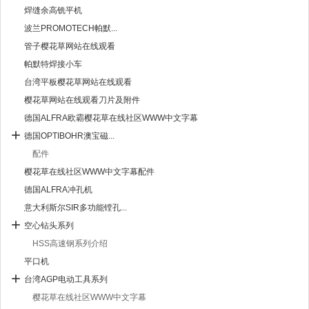
焊缝余高铣平机
波兰PROMOTECH帕默...
管子樱花草网站在线观看
帕默特焊接小车
台湾平板樱花草网站在线观看
樱花草网站在线观看刀片及附件
德国ALFRA欧霸樱花草在线社区WWW中文字幕
德国OPTIBOHR澳宝磁...
配件
樱花草在线社区WWW中文字幕配件
德国ALFRA冲孔机
意大利斯尔SIR多功能镗孔...
空心钻头系列
HSS高速钢系列介绍
平口机
台湾AGP电动工具系列
樱花草在线社区WWW中文字幕