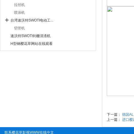
拉丝机
喷涂机
台湾速沃特SWOTI电动工...
切管机
速沃特SWOTI剑栅清渣机
H型钢樱花草网站在线观看
下一篇：
德国A
上一篇：
进口樱
联系樱花草影视WWW在线中文