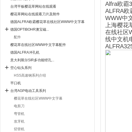
Alfra
台湾平板樱花草网站在线观看
ALFRA欧
樱花草网站在线观看刀片及附件
WWW中
德国ALFRA欧霸樱花草在线社区WWW中文字幕
上海樱花
德国OPTIBOHR澳宝磁...
在线社区
配件
线中文机电
樱花草在线社区WWW中文字幕配件
ALFRA
德国ALFRA冲孔机
意大利斯尔SIR多功能镗孔...
空心钻头系列
HSS高速钢系列介绍
平口机
台湾AGP电动工具系列
樱花草在线社区WWW中文字幕
电剪刀
弯管机
攻牙机
切管机