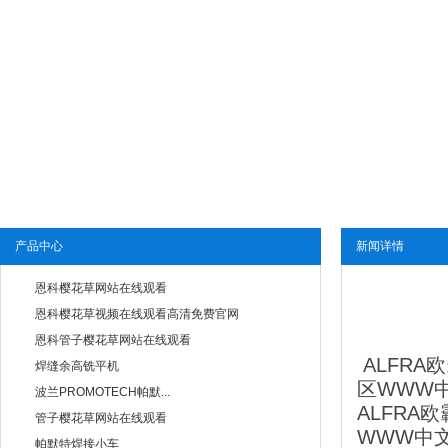
产品中心
新闻详情
恩科樱花草网站在线观看
恩科樱花草视频在线观看高清免费官网
恩科管子樱花草网站在线观看
ALFRA欧
焊缝余高铣平机
区WWW
波兰PROMOTECH帕默...
ALFRA欧
管子樱花草网站在线观看
WWW中文字
帕默特焊接小车