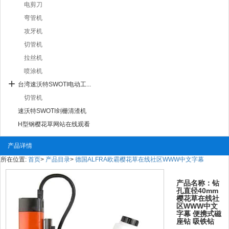
电剪刀
弯管机
攻牙机
切管机
拉丝机
喷涂机
台湾速沃特SWOTI电动工...
切管机
速沃特SWOTI剑栅清渣机
H型钢樱花草网站在线观看
产品详情
所在位置:
首页
>
产品目录
>
德国ALFRA欧霸樱花草在线社区WWW中文字幕
产品名称：钻
孔直径40mm
樱花草在线社
区WWW中文
字幕 便携式磁
座钻 吸铁钻