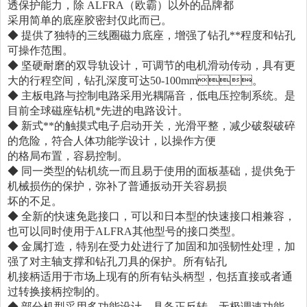
透保护能力，除 ALFRA（欧霸）以外的品牌都
采用简单的底座胶密封仅此而已。
◆ 提供了独特的三线圈磁力底座，增强了钻孔**程度和钻孔
可操作范围。
◆ 坚硬耐磨的双导轨设计，可调节的电机滑动传动，具有更
大的行程空间，钻孔深度可达50-100mm。
◆ 主板电路与控制电路采用光耦隔音，低电压控制系统。是
目前全球磁座钻机*先进的电路设计。
◆ 新式**的触摸式电子启动开关，光滑平整，减少破裂破碎
的危险，符合人体功能学设计，以操作方便
的格局布置，容易控制。
◆ 同一类型的钻机统一而且易于使用的面板基础，提供免于
机械损伤的保护，弥补了普通扳动开关容易损
坏的不足。
◆ 全新的快速免匙接口，可以和日本型的快速接口相兼容，
也可以同时使用于ALFRA其他型号的接口类型。
◆ 金属打造，特别在受力处进行了加固和加强韧性处理，加
强了对主轴支撑和钻孔刀具的保护。所有钻孔
机接柄适用于市场上现有的所有钻头柄型，包括直接或者通
过转换接柄控制的。
◆ 部分机型采用多功能设计，具备正反转，无极调速功能，